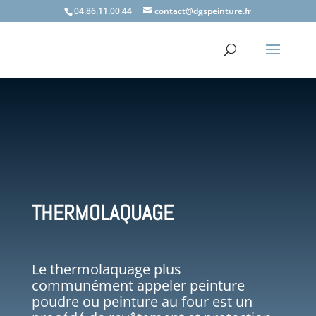
04.86.11.00.44
contact@dgspeinture.fr
THERMOLAQUAGE
Le thermolaquage plus
communément appeler peinture
poudre ou peinture au four est un